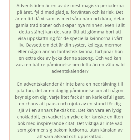
Adventstiden är en av de mest magiska perioderna
på året, fylld med glädje, förväntan och kärlek. Det
är en tid då vi samlas med våra nära och kära, delar
gamla traditioner och skapar nya minnen. Men i allt
detta ståhej kan det vara lätt att glömma bort att
visa uppskattning för de speciella kvinnorna i vårt
liv. Oavsett om det är din syster, kollega, mormor
eller någon annan fantastisk kvinna, förtjänar hon
en extra dos av lycka denna säsong. Och vad kan
vara en bättre påminnelse om detta än en välutvald
adventskalender?
En adventskalender är inte bara en nedräkning till
julafton; det är en daglig påminnelse om att någon
bryr sig om dig. Varje litet fack är en kärleksfull gest,
en chans att pausa och njuta av en stund för dig
själv i en annars hektisk tid. Det kan vara en lyxig
chokladbit, en vackert smycke eller kanske en liten
bok med inspirerande citat. Det viktiga är inte vad
som gömmer sig bakom luckorna, utan känslan av
att vara älskad och uppskattad.