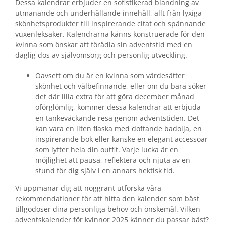
Dessa kalendrar erbjuder en sofistikerad blandning av
utmanande och underhållande innehåll, allt från lyxiga
skönhetsprodukter till inspirerande citat och spännande
vuxenleksaker. Kalendrarna känns konstruerade för den
kvinna som önskar att förädla sin adventstid med en
daglig dos av självomsorg och personlig utveckling.
Oavsett om du är en kvinna som värdesätter
skönhet och välbefinnande, eller om du bara söker
det där lilla extra för att göra december månad
oförglömlig, kommer dessa kalendrar att erbjuda
en tankeväckande resa genom adventstiden. Det
kan vara en liten flaska med doftande badolja, en
inspirerande bok eller kanske en elegant accessoar
som lyfter hela din outfit. Varje lucka är en
möjlighet att pausa, reflektera och njuta av en
stund för dig själv i en annars hektisk tid.
Vi uppmanar dig att noggrant utforska våra
rekommendationer för att hitta den kalender som bäst
tillgodoser dina personliga behov och önskemål. Vilken
adventskalender för kvinnor 2025 känner du passar bäst?