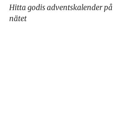
Hitta godis adventskalender på
nätet
Chokladkalender för familjen – Xocolatl