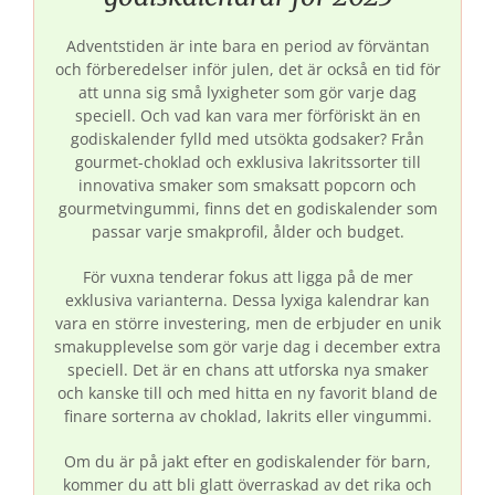
Adventstiden är inte bara en period av förväntan
och förberedelser inför julen, det är också en tid för
att unna sig små lyxigheter som gör varje dag
speciell. Och vad kan vara mer förföriskt än en
godiskalender fylld med utsökta godsaker? Från
gourmet-choklad och exklusiva lakritssorter till
innovativa smaker som smaksatt popcorn och
gourmetvingummi, finns det en godiskalender som
passar varje smakprofil, ålder och budget.
För vuxna tenderar fokus att ligga på de mer
exklusiva varianterna. Dessa lyxiga kalendrar kan
vara en större investering, men de erbjuder en unik
smakupplevelse som gör varje dag i december extra
speciell. Det är en chans att utforska nya smaker
och kanske till och med hitta en ny favorit bland de
finare sorterna av choklad, lakrits eller vingummi.
Om du är på jakt efter en godiskalender för barn,
kommer du att bli glatt överraskad av det rika och