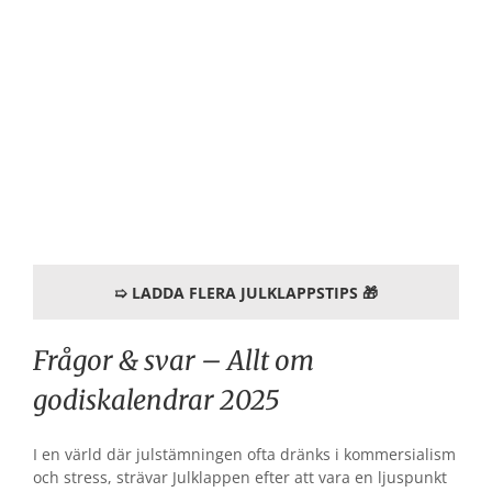
Godiskalender till barn
Så många barn och vuxna har Smarties som sitt
absoluta favoritgodis. Till advent 2025 så finns
det som tur var en kalender fylld med goda
chokladknappar.
TILL BUTIK
➯ LADDA FLERA JULKLAPPSTIPS 🎁
Frågor & svar – Allt om
godiskalendrar 2025
I en värld där julstämningen ofta dränks i kommersialism
och stress, strävar Julklappen efter att vara en ljuspunkt