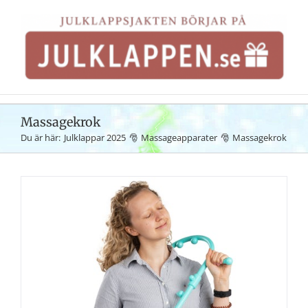
Fortsätt
till
innehållet
Massagekrok
Du är här:
Julklappar 2025
Massageapparater
Massagekrok