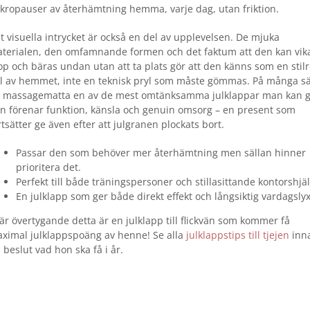
kropauser av återhämtning hemma, varje dag, utan friktion.
t visuella intrycket är också en del av upplevelsen. De mjuka
terialen, den omfamnande formen och det faktum att den kan vik
op och bäras undan utan att ta plats gör att den känns som en stil
l av hemmet, inte en teknisk pryl som måste gömmas. På många sä
 massagematta en av de mest omtänksamma julklappar man kan g
n förenar funktion, känsla och genuin omsorg – en present som
rtsätter ge även efter att julgranen plockats bort.
Passar den som behöver mer återhämtning men sällan hinner
prioritera det.
Perfekt till både träningspersoner och stillasittande kontorshjäl
En julklapp som ger både direkt effekt och långsiktig vardagslyx
 är övertygande detta är en julklapp till flickvän som kommer få
ximal julklappspoäng av henne! Se alla
julklappstips till tjejen
inn
 beslut vad hon ska få i år.