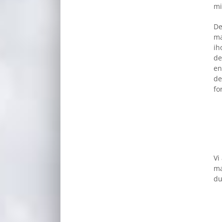
mi
De
ma
ih
de
en
de
fo
Vi
ma
du