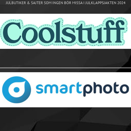
JULBUTIKER & SAJTER SOM INGEN BÖR MISSA I JULKLAPPSJAKTEN 2024