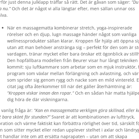
rför just denna julklapp träffar så rätt. Det är gåvan som säger:
”Du
a nu.”
Och det är något vi alla längtar efter, men sällan unnar oss
älva.
När en massagematta kombinerar stretch, yoga-inspirerade
rörelser och en djup, lugn massage händer något som vanliga
wellnessprodukter sällan klarar. Kroppen får hjälp att öppna si
utan att man behöver anstränga sig – perfekt för den som är ste
vardagen, tränar mycket eller bara önskar ett ögonblick av still
Den hopfällbara modellen från Beurer visar hur långt tekniken
kommit: sju luftkammare som arbetar som en mjuk instruktör, 
program som växlar mellan förlängning och avlastning, och vä
som sprider sig genom rygg och nacke som en mild vintereld. E
citat jag ofta återkommer till när det gäller återhämtning är:
”Kroppen viskar innan den ropar.”
Och en sådan här matta hjälp
dig höra de där viskningarna.
 vanlig fråga är:
”Kan en massagematta verkligen göra skillnad, eller 
t bara skönt för stunden?”
Svaret är att kombinationen av lufttryck,
bration och värme faktiskt kan förbättra rörlighet över tid, särskilt f
n som sitter mycket eller redan upplever stelhet i axlar och ländry
t handlar inte om att ersätta naprapaten – utan om att skapa