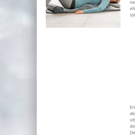
va
vil
sj
En
de
vi
de
De