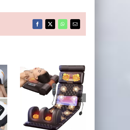
Facebook
X
WhatsApp
E-
post