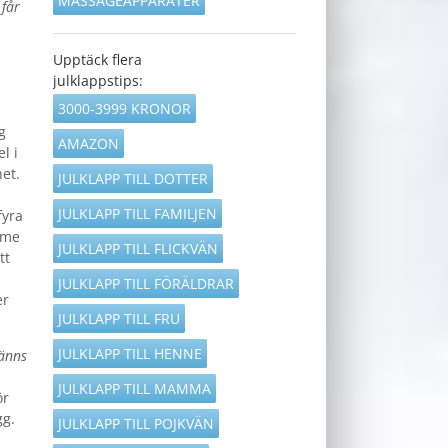
MASSAGEAPPARATER
 får
Upptäck flera
julklappstips:
3000-3999 KRONOR
g
AMAZON
l i
het.
JULKLAPP TILL DOTTER
JULKLAPP TILL FAMILJEN
fyra
rme
JULKLAPP TILL FLICKVÄN
tt
JULKLAPP TILL FÖRÄLDRAR
er
JULKLAPP TILL FRU
JULKLAPP TILL HENNE
känns
JULKLAPP TILL MAMMA
ör
gg.
JULKLAPP TILL POJKVÄN