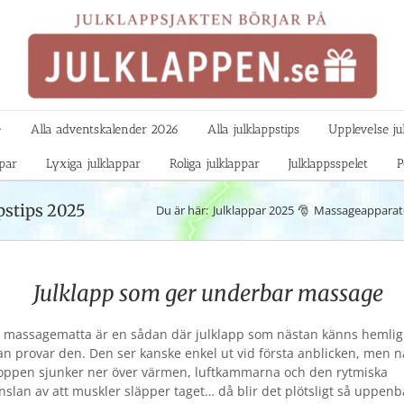

Alla adventskalender 2026
Alla julklappstips
Upplevelse ju
ppar
Lyxiga julklappar
Roliga julklappar
Julklappsspelet
P
pstips 2025
Du är här:
Julklappar 2025
Massageapparat
Julklapp som ger underbar massage
 massagematta är en sådan där julklapp som nästan känns hemlig t
n provar den. Den ser kanske enkel ut vid första anblicken, men n
oppen sjunker ner över värmen, luftkammarna och den rytmiska
nslan av att muskler släpper taget… då blir det plötsligt så uppenb