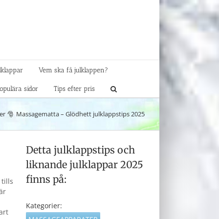
lklappar
Vem ska få julklappen?
opulära sidor
Tips efter pris
er
Massagematta – Glödhett julklappstips 2025
Detta julklappstips och
liknande julklappar 2025
finns på:
ills
är
Kategorier:
art