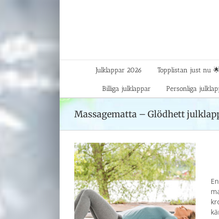
Fortsätt
till
innehållet
Julklappar 2026
Topplistan just nu 
Billiga julklappar
Personliga julkla
Massagematta – Glödhett julklap
En
ma
kr
kä