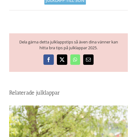
JULKLAPP TILL SON
Dela gärna detta julklappstips så även dina vänner kan
hitta bra tips på julklappar 2025.
Facebook
X
WhatsApp
E-
post
Relaterade julklappar