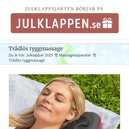
Fortsätt
till
innehållet
Trådlös ryggmassage
Du är här:
Julklappar 2025
Massageapparater
Trådlös ryggmassage