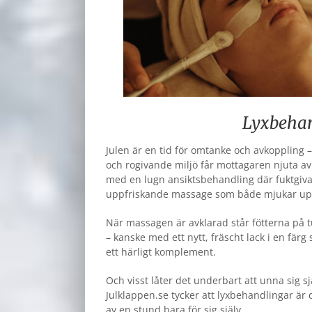
Lyxbehan
Julen är en tid för omtanke och avkoppling 
och rogivande miljö får mottagaren njuta a
med en lugn ansiktsbehandling där fuktgivan
uppfriskande massage som både mjukar upp 
När massagen är avklarad står fötterna på tu
– kanske med ett nytt, fräscht lack i en fär
ett härligt komplement.
Och visst låter det underbart att unna sig 
Julklappen.se tycker att lyxbehandlingar är d
av en stund bara för sig själv.