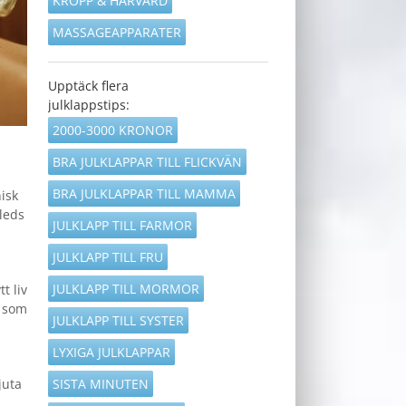
KROPP & HÅRVÅRD
MASSAGEAPPARATER
Upptäck flera
julklappstips:
2000-3000 KRONOR
BRA JULKLAPPAR TILL FLICKVÄN
BRA JULKLAPPAR TILL MAMMA
isk
leds
JULKLAPP TILL FARMOR
JULKLAPP TILL FRU
JULKLAPP TILL MORMOR
t liv
r som
JULKLAPP TILL SYSTER
LYXIGA JULKLAPPAR
SISTA MINUTEN
juta