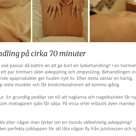
dling på cirka 70 minuter
– vad passar då bättre än att ge bort en lyxbehandling? I en harmon
v ett par timmars skön avkoppling och ompyssling. Behandlingen in
de spaprodukter ger huden nytt liv. Efter detta väntar en härlig,
stela muskler och får blodcirkulationen att komma igång.
r. En grundlig pedikyr ser till att naglarna och nagelbanden får nyt
g som mottagaren själv får välja. På vissa orter erbjuds även maniky
själv eller någon man tycker om en stunds välbehövlig avkoppling?
en perfekta julklappen för att låta någon fly från julstressen och n