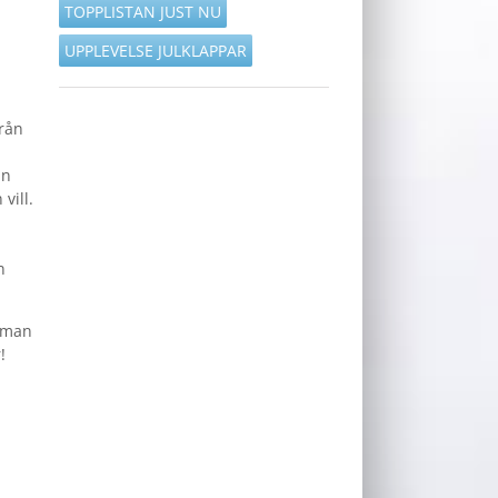
TOPPLISTAN JUST NU
UPPLEVELSE JULKLAPPAR
från
an
vill.
n
amman
!