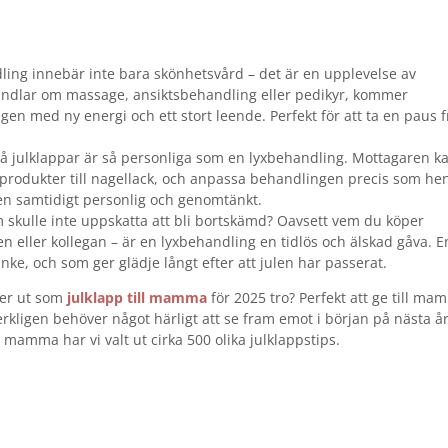
ing innebär inte bara skönhetsvård – det är en upplevelse av
handlar om massage, ansiktsbehandling eller pedikyr, kommer
gen med ny energi och ett stort leende. Perfekt för att ta en paus 
å julklappar är så personliga som en lyxbehandling. Mottagaren k
produkter till nagellack, och anpassa behandlingen precis som hen 
en samtidigt personlig och genomtänkt.
skulle inte uppskatta att bli bortskämd? Oavsett vem du köper
nen eller kollegan – är en lyxbehandling en tidlös och älskad gåva. E
nke, och som ger glädje långt efter att julen har passerat.
jer ut som
julklapp till mamma
för 2025 tro? Perfekt att ge till m
kligen behöver något härligt att se fram emot i början på nästa år
l mamma har vi valt ut cirka 500 olika julklappstips.