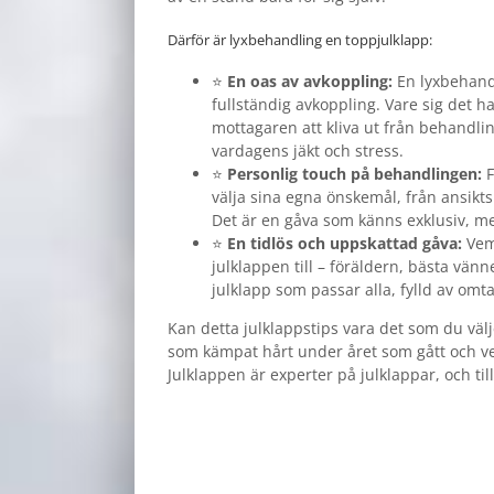
Därför är lyxbehandling en toppjulklapp:
⭐
En oas av avkoppling:
En lyxbehandl
fullständig avkoppling. Vare sig det 
mottagaren att kliva ut från behandlin
vardagens jäkt och stress.
⭐
Personlig touch på behandlingen:
F
välja sina egna önskemål, från ansikts
Det är en gåva som känns exklusiv, m
⭐
En tidlös och uppskattad gåva:
Vem 
julklappen till – föräldern, bästa vän
julklapp som passar alla, fylld av omta
Kan detta julklappstips vara det som du väl
som kämpat hårt under året som gått och ver
Julklappen är experter på julklappar, och til