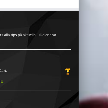
 alla tips på aktuella julkalendrar!
llet.
NU