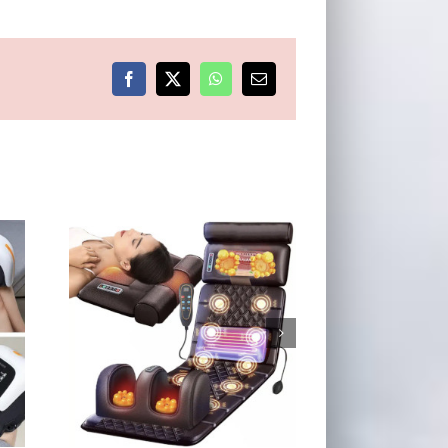
Facebook
X
WhatsApp
E-
post