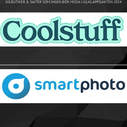
JULBUTIKER & SAJTER SOM INGEN BÖR MISSA I JULKLAPPSJAKTEN 2024