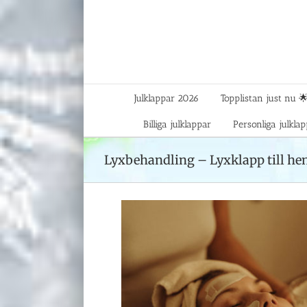
Fortsätt
till
innehållet
Julklappar 2026
Topplistan just nu 
Billiga julklappar
Personliga julkla
Lyxbehandling – Lyxklapp till he