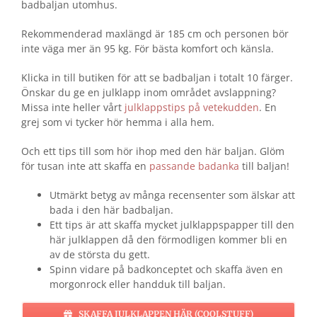
badbaljan utomhus.
Rekommenderad maxlängd är 185 cm och personen bör
inte väga mer än 95 kg. För bästa komfort och känsla.
Klicka in till butiken för att se badbaljan i totalt 10 färger.
Önskar du ge en julklapp inom området avslappning?
Missa inte heller vårt
julklappstips på vetekudden
. En
grej som vi tycker hör hemma i alla hem.
Och ett tips till som hör ihop med den här baljan. Glöm
för tusan inte att skaffa en
passande badanka
till baljan!
Utmärkt betyg av många recensenter som älskar att
bada i den här badbaljan.
Ett tips är att skaffa mycket julklappspapper till den
här julklappen då den förmodligen kommer bli en
av de största du gett.
Spinn vidare på badkonceptet och skaffa även en
morgonrock eller handduk till baljan.
SKAFFA JULKLAPPEN HÄR (COOLSTUFF)