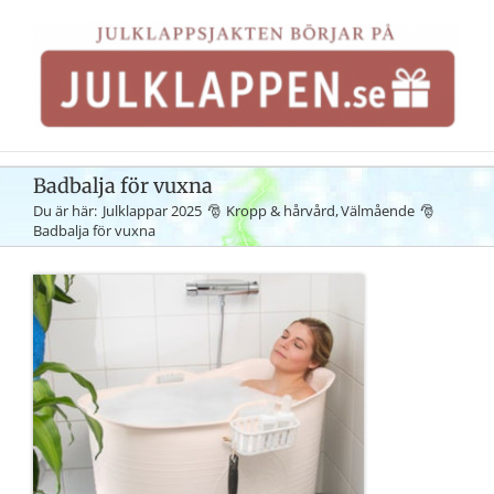
Fortsätt
till
innehållet
Badbalja för vuxna
Du är här:
Julklappar 2025
Kropp & hårvård
Välmående
Badbalja för vuxna