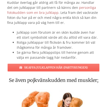
Kuddar överlag går aldrig att få för många av. Handlar
det om julklappar till partnern så känns den
personliga
fotokudden som en bra julklapp
. Leta fram det vackraste
foton du har på er och med några enkla klick så kan din
fina julklapp vara på väg hem till er.
Julklapp som förutom är en skön kudde även har
ett stort symboliskt värde att du alltid vill vara där.
Roliga julklappar till flickvän & fru kommer bli väl
ihågkomna för många år framöver.
Se gärna flera julklappstips till henne genom att
välja en passande tagg här nedanför.
SKAFFA JULKLAPPEN HÄR (PARTYKUNGEN)
Se även pojkvänskudden med muskler;