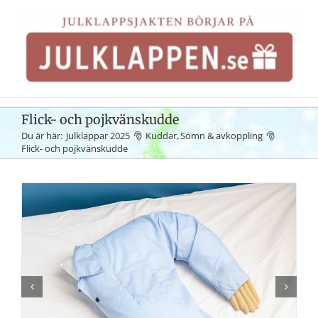
Fortsätt
till
innehållet
Flick- och pojkvänskudde
Du är här:
Julklappar 2025
Kuddar
Sömn & avkoppling
Flick- och pojkvänskudde