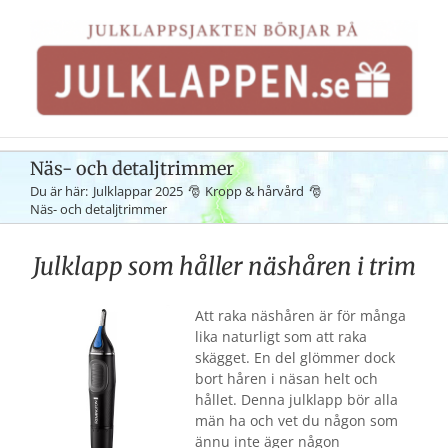
Fortsätt
till
innehållet
Näs- och detaljtrimmer
Du är här:
Julklappar 2025
Kropp & hårvård
Näs- och detaljtrimmer
Julklapp som håller näshåren i trim
Att raka näshåren är för många
lika naturligt som att raka
skägget. En del glömmer dock
bort håren i näsan helt och
hållet. Denna julklapp bör alla
män ha och vet du någon som
ännu inte äger någon