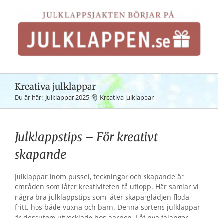
Fortsätt
till
innehållet
Kreativa julklappar
Du är här:
Julklappar 2025
Kreativa julklappar
Julklappstips – För kreativt
skapande
Julklappar inom pussel, teckningar och skapande är
områden som låter kreativiteten få utlopp. Här samlar vi
några bra julklappstips som låter skaparglädjen flöda
fritt, hos både vuxna och barn. Denna sortens julklappar
är dessutom utvecklade hos barnen. Låt nya talanger