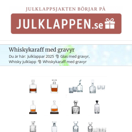
Fortsätt
till
innehållet
Whiskykaraff med gravyr
Du är här:
Julklappar 2025
Glas med gravyr
Whisky julklapp
Whiskykaraff med gravyr