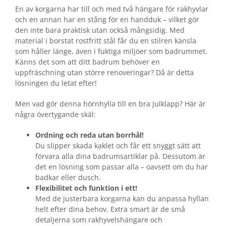
En av korgarna har till och med två hängare för rakhyvlar
och en annan har en stång för en handduk – vilket gör
den inte bara praktisk utan också mångsidig. Med
material i borstat rostfritt stål får du en stilren känsla
som håller länge, även i fuktiga miljöer som badrummet.
Känns det som att ditt badrum behöver en
uppfräschning utan större renoveringar? Då är detta
lösningen du letat efter!
Men vad gör denna hörnhylla till en bra julklapp? Här är
några övertygande skäl:
Ordning och reda utan borrhål!
Du slipper skada kaklet och får ett snyggt sätt att
förvara alla dina badrumsartiklar på. Dessutom är
det en lösning som passar alla – oavsett om du har
badkar eller dusch.
Flexibilitet och funktion i ett!
Med de justerbara korgarna kan du anpassa hyllan
helt efter dina behov. Extra smart är de små
detaljerna som rakhyvelshängare och