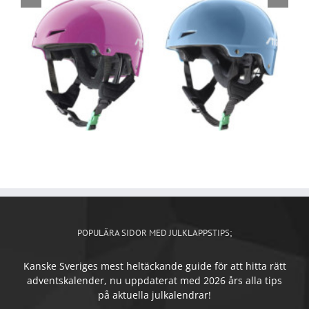
POPULÄRA SIDOR MED JULKLAPPSTIPS;
Kanske Sveriges mest heltäckande guide för att hitta rätt
adventskalender, nu uppdaterat med 2026 års alla tips
på aktuella julkalendrar!