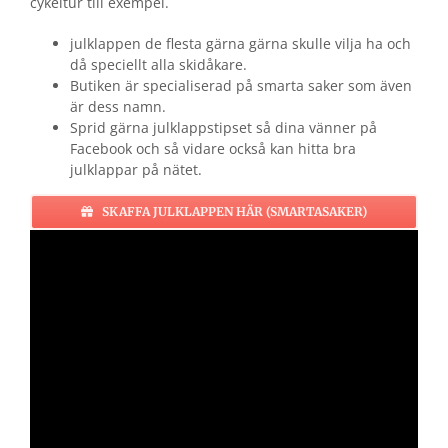
cykeltur till exempel.
julklappen de flesta gärna gärna skulle vilja ha och
då speciellt alla skidåkare.
Butiken är specialiserad på smarta saker som även
är dess namn.
Sprid gärna julklappstipset så dina vänner på
Facebook och så vidare också kan hitta bra
julklappar på nätet.
SKAFFA JULKLAPPEN HÄR (SMARTASAKER)