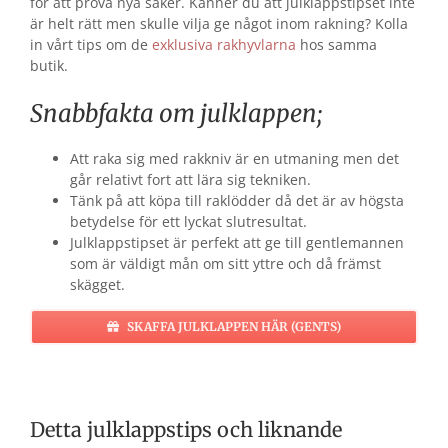
för att prova nya saker. Känner du att julklappstipset inte
är helt rätt men skulle vilja ge något inom rakning? Kolla
in vårt tips om de
exklusiva rakhyvlarna
hos samma
butik.
Snabbfakta om julklappen;
Att raka sig med rakkniv är en utmaning men det
går relativt fort att lära sig tekniken.
Tänk på att köpa till raklödder då det är av högsta
betydelse för ett lyckat slutresultat.
Julklappstipset är perfekt att ge till gentlemannen
som är väldigt mån om sitt yttre och då främst
skägget.
SKAFFA JULKLAPPEN HÄR (GENTS)
Detta julklappstips och liknande