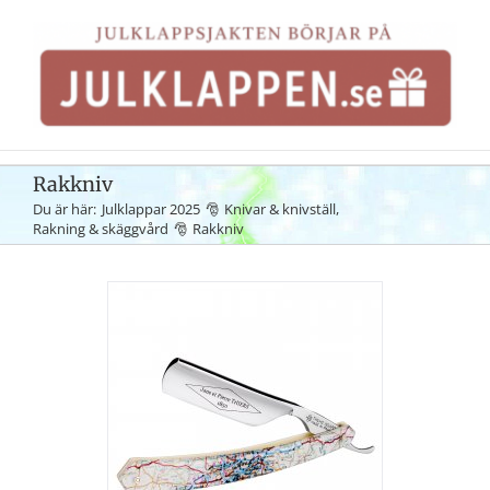
Fortsätt
till
innehållet
Rakkniv
Du är här:
Julklappar 2025
Knivar & knivställ
Rakning & skäggvård
Rakkniv