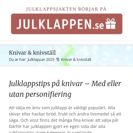
Fortsätt
till
innehållet
Knivar & knivställ
Du är här:
Julklappar 2025
Knivar & knivställ
Julklappstips på knivar – Med eller
utan personifiering
Att välja en kniv som julklapp är väldigt populärt. Alla
skivar eller hackar bröd, frukt och andra livsmedel så att
säga. Och visst finns det många fina knivar att välja på!
Därför har julklappen gjort en egen sida där alla
julklappstips inom kategorin är samlande.