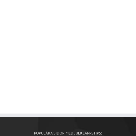
Rakkniv
Sylvasst julklappstips som du ger till
gentlemannen som inte är rädd för att prova att
raka sig med en rakkniv.
TILL BUTIK
POPULÄRA SIDOR MED JULKLAPPSTIPS;