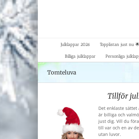
Fortsätt
till
innehållet
Julklappar 2026
Topplistan just nu 
Billiga julklappar
Personliga julkla
Tomteluva
Tillför ju
Det enklaste sättet
är billiga och valm
just dig. Vill du fö
till var och en av 
utan luvor.