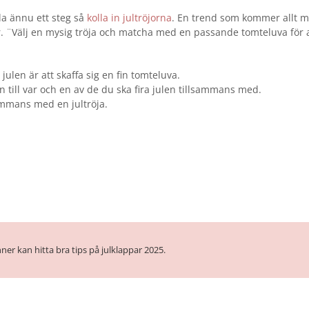
la ännu ett steg så
kolla in jultröjorna
. En trend som kommer allt m
r. ¨Välj en mysig tröja och matcha med en passande tomteluva för 
l julen är att skaffa sig en fin tomteluva.
 en till var och en av de du ska fira julen tillsammans med.
ammans med en jultröja.
ner kan hitta bra tips på julklappar 2025.