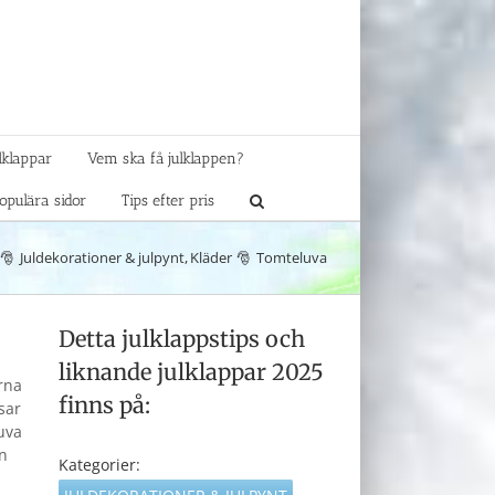
lklappar
Vem ska få julklappen?
opulära sidor
Tips efter pris
Juldekorationer & julpynt
Kläder
Tomteluva
Detta julklappstips och
liknande julklappar 2025
orna
finns på:
sar
luva
än
Kategorier: