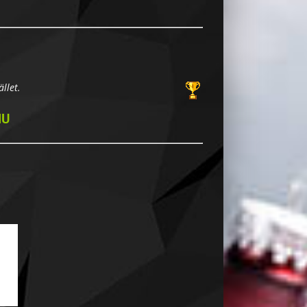
llet.
NU