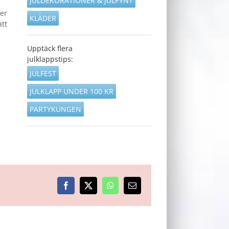
JULDEKORATIONER & JULPYNT
er
KLÄDER
att
Upptäck flera
julklappstips:
JULFEST
JULKLAPP UNDER 100 KR
PARTYKUNGEN
Facebook
X
WhatsApp
E-
post