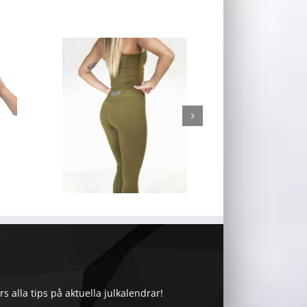
 alla tips på aktuella julkalendrar!