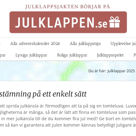

Alla adventskalender 2026
Alla julklappstips
Upplevelse ju
ppar
Lyxiga julklappar
Roliga julklappar
Julklappsspelet
P
Du är här:
Julklappar 2025
lstämning på ett enkelt sätt
 att sprida julkänsla är förmodligen att ta på sig en tomteluva. Luv
öjligheterna är många, så det är lätt att finna en tomteluva som pas
ra in mer julkänsla till de du kommer fira jul med? Ge bort en tomte
dem så kan vi garantera att julen kommer kännas betydligt juligare 