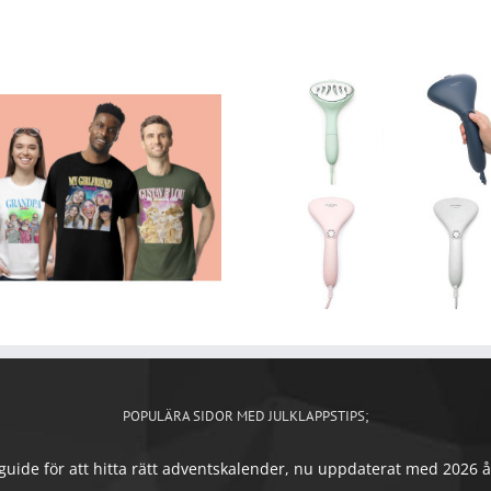
POPULÄRA SIDOR MED JULKLAPPSTIPS;
ide för att hitta rätt adventskalender, nu uppdaterat med 2026 års