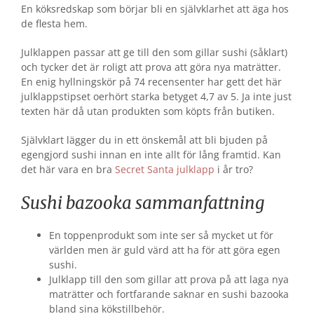
En köksredskap som börjar bli en självklarhet att äga hos
de flesta hem.
Julklappen passar att ge till den som gillar sushi (såklart)
och tycker det är roligt att prova att göra nya maträtter.
En enig hyllningskör på 74 recensenter har gett det här
julklappstipset oerhört starka betyget 4,7 av 5. Ja inte just
texten här då utan produkten som köpts från butiken.
Självklart lägger du in ett önskemål att bli bjuden på
egengjord sushi innan en inte allt för lång framtid. Kan
det här vara en bra
Secret Santa julklapp
i år tro?
Sushi bazooka sammanfattning
En toppenprodukt som inte ser så mycket ut för
världen men är guld värd att ha för att göra egen
sushi.
Julklapp till den som gillar att prova på att laga nya
maträtter och fortfarande saknar en sushi bazooka
bland sina kökstillbehör.