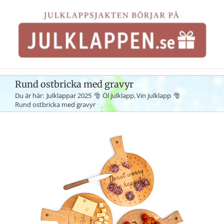
Fortsätt
till
innehållet
Rund ostbricka med gravyr
Du är här:
Julklappar 2025
Öl julklapp
Vin julklapp
Rund ostbricka med gravyr