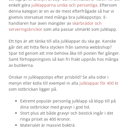
enkelt göra
julklapparna unika och personliga
. Eftersom
denna kategori är en av de mest efterfrågade så har vi
givetvis storsatsat med många bra julklappstips. E-
handlaren har även mängder av
skärbrädor och
serveringsbrickor
som alla passar utmärkt som julklapp.
Ett tips är att tänka till alla julklappar du ska ge. Kanske
går det att hitta flera stycken från samma webbshop?
Spar tid genom att inte behöva åka till posten fler gånger.
Samt förhoppningsvis så kan fri frakt uppnås hos många
av butikerna.
Önskar ni julklappstips efter prisbild? Se alla sidor i
menyn eller kolla till exempel in alla
julklappar för 400 kr
som ostbrickan ligger på.
Extremt populär personlig julklapp så klipp till på
dina ostbrickor med gravyr i god tid.
Stort plus att både gravyr och bestick ingår i det
ringa priset av 400 kronor.
Materialet är massivt bokträ.