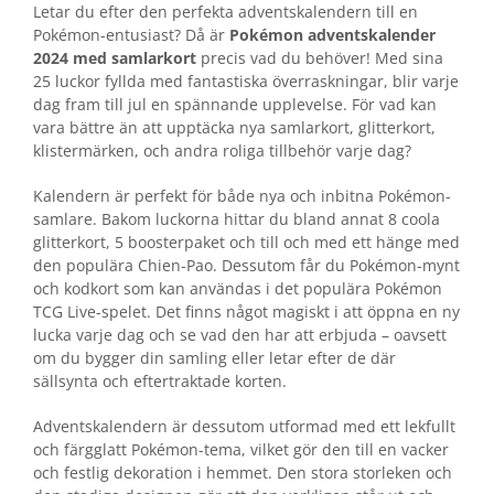
Letar du efter den perfekta adventskalendern till en
Pokémon-entusiast? Då är
Pokémon adventskalender
2024 med samlarkort
precis vad du behöver! Med sina
25 luckor fyllda med fantastiska överraskningar, blir varje
dag fram till jul en spännande upplevelse. För vad kan
vara bättre än att upptäcka nya samlarkort, glitterkort,
klistermärken, och andra roliga tillbehör varje dag?
Kalendern är perfekt för både nya och inbitna Pokémon-
samlare. Bakom luckorna hittar du bland annat 8 coola
glitterkort, 5 boosterpaket och till och med ett hänge med
den populära Chien-Pao. Dessutom får du Pokémon-mynt
och kodkort som kan användas i det populära Pokémon
TCG Live-spelet. Det finns något magiskt i att öppna en ny
lucka varje dag och se vad den har att erbjuda – oavsett
om du bygger din samling eller letar efter de där
sällsynta och eftertraktade korten.
Adventskalendern är dessutom utformad med ett lekfullt
och färgglatt Pokémon-tema, vilket gör den till en vacker
och festlig dekoration i hemmet. Den stora storleken och