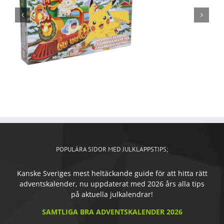
POPULÄRA SIDOR MED JULKLAPPSTIPS;
Kanske Sveriges mest heltäckande guide för att hitta rätt
adventskalender, nu uppdaterat med 2026 års alla tips
på aktuella julkalendrar!
SAMTLIGA BRA ADVENTSKALENDER 2026