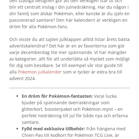
den stadiga designen gör att den verkligen står ut och
blir ett centralt inslag i din julnedräkning. Har du någon i
din familj som älskar Pokémon, eller kanske är du själv en
passionerad samlare? Den här kalendern är verkligen en
dröm för alla Pokémon-fans.
Och visste du att sajten Julklappen alltid listar årets bästa
adventskalendrar? Det här är en av favoriterna som gör
varje decemberdag lite mer spännande. Vi har mängder
av kategorier, allt för att underlätta så mycket som möjligt
för dig som besökare. Se till exempel vår stor guide till
alla
Pokemon julkalender
som vi tycker är extra bra till
advent 2024.
En dröm för Pokémon-fantasten:
Varje lucka
bjuder på spännande överraskningar som
glitterkort, boosterpaket och Pokémon-mynt – en
perfekt nedräkning till jul för både nya och erfarna
samlare.
Fylld med exklusiva tillbehör:
Från hängena med
Chien-Pao till kodkort för Pokémon TCG Live, är