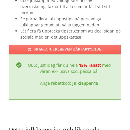
Cool julklapp med väldigt stor dos av
överraskningsfaktor till alla som är fäst vid sitt
fordon.
Se gärna flera julklappstips på personliga
julklappar genom att välja taggen nedan.
Låt flera få upptäcka tipset genom att deal sidan på
sociala medier, det uppskattas!
SKAFFA JULKLAPPEN HÄR (ARTYRIDE)
OBS: Just idag får du hela
15% rabatt
med
våran exklusiva kod, passa på!
Ange rabattkod:
Julklappen15
Detta julklappstips och liknande