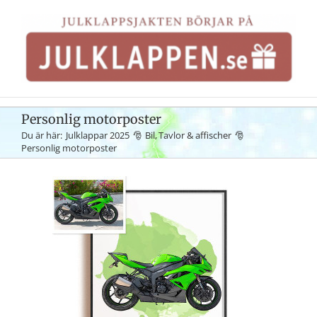
Fortsätt
till
innehållet
Personlig motorposter
Du är här:
Julklappar 2025
Bil
Tavlor & affischer
Personlig motorposter