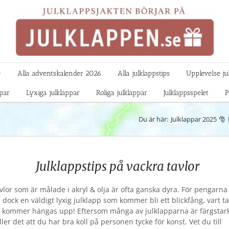

Alla adventskalender 2026
Alla julklappstips
Upplevelse ju
ppar
Lyxiga julklappar
Roliga julklappar
Julklappsspelet
P
Du är här:
Julklappar 2025
Julklappstips på vackra tavlor
vlor som är målade i akryl & olja är ofta ganska dyra. För pengarna 
 dock en väldigt lyxig julklapp som kommer bli ett blickfång, vart t
 kommer hängas upp! Eftersom många av julklapparna är färgstar
ller det att du har bra koll på personen tycke för konst. Vet du till