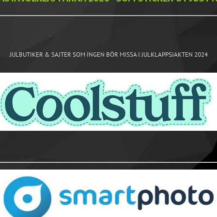
JULBUTIKER & SAJTER SOM INGEN BÖR MISSA I JULKLAPPSJAKTEN 2024