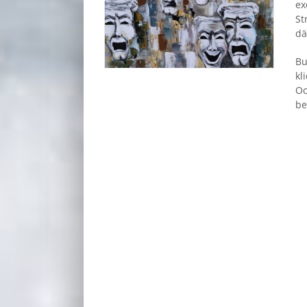
ex
St
dä
Bu
kl
Oc
be