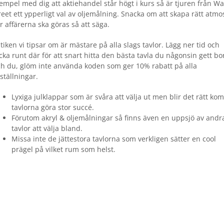
empel med dig att aktiehandel står högt i kurs så är tjuren från Wa
reet ett ypperligt val av oljemålning. Snacka om att skapa rätt atmo
r affärerna ska göras så att säga.
tiken vi tipsar om är mästare på alla slags tavlor. Lägg ner tid och
icka runt där för att snart hitta den bästa tavla du någonsin gett bor
h du, glöm inte använda koden som ger 10% rabatt på alla
ställningar.
Lyxiga julklappar som är svåra att välja ut men blir det rätt k
tavlorna göra stor succé.
Förutom akryl & oljemålningar så finns även en uppsjö av andr
tavlor att välja bland.
Missa inte de jättestora tavlorna som verkligen sätter en cool
prägel på vilket rum som helst.