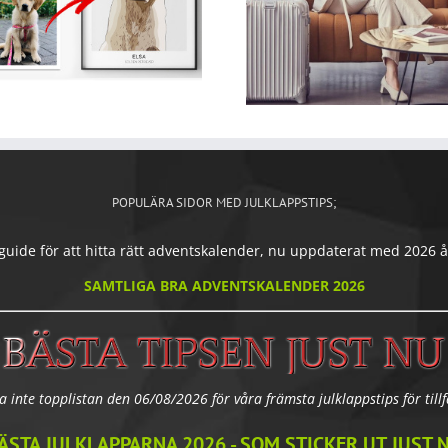
POPULÄRA SIDOR MED JULKLAPPSTIPS;
ide för att hitta rätt adventskalender, nu uppdaterat med 2026 års
SAMTLIGA BRA ADVENTSKALENDER 2026
a inte topplistan den 06/08/2026 för våra främsta julklappstips för tillfä
ÄSTA JULKLAPPARNA 2026 - SOM STICKER UT JUST 