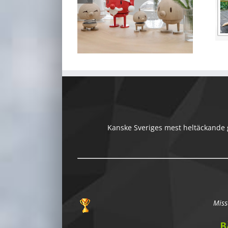
Kanske Sveriges mest heltäckande gu
Miss
B