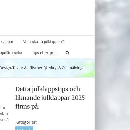
lklappar
Vem ska få julklappen?
opulära sidor
Tips efter pris
Design
Tavlor & affischer
Akryl & Oljemålningar
Detta julklappstips och
liknande julklappar 2025
finns på:
får
avlan
ka så
Kategorier: