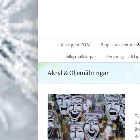
Fortsätt
till
innehållet
Julklappar 2026
Topplistan just nu 
Billiga julklappar
Personliga julkla
Akryl & Oljemålningar
Ta
du
än
gä