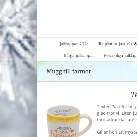
Fortsätt
till
innehållet
Julklappar 2026
Topplistan just nu 
Billiga julklappar
Personliga julkla
Mugg till farmor
T
Texten
Tack för att 
glad tror vi. Liten 
farmödrar där ute s
Gillar hon att mysa?