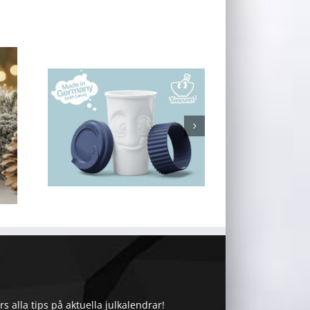
 alla tips på aktuella julkalendrar!