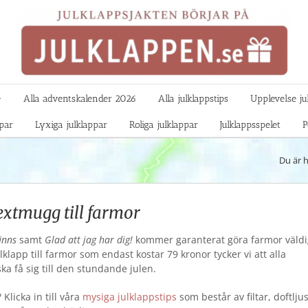

Alla adventskalender 2026
Alla julklappstips
Upplevelse ju
ppar
Lyxiga julklappar
Roliga julklappar
Julklappsspelet
P
Du är h
extmugg till farmor
finns
samt
Glad att jag har dig!
kommer garanterat göra farmor väldi
julklapp till farmor som endast kostar 79 kronor tycker vi att alla
ka få sig till den stundande julen.
 Klicka in till våra
mysiga julklappstips
som består av filtar, doftlju