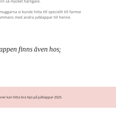
rn så mycket härligare.
uggarna vi kunde hitta till speciellt till farmor
sammans med andra julklappar till henne.
lappen finns även hos;
ner kan hitta bra tips på julklappar 2025.