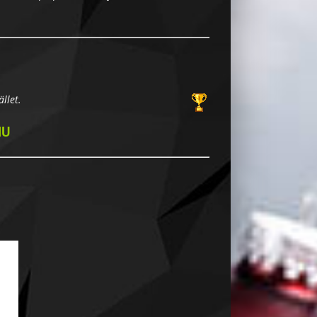
llet.
NU