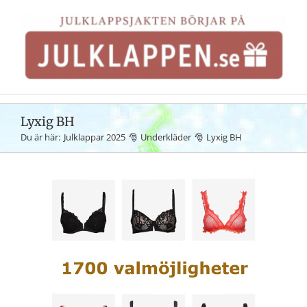
Fortsätt
till
innehållet
Lyxig BH
Du är här:
Julklappar 2025
Underkläder
Lyxig BH