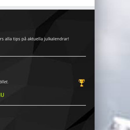
 alla tips på aktuella julkalendrar!
llet.
NU