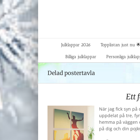
Fortsätt
till
innehållet
Julklappar 2026
Topplistan just nu 
Billiga julklappar
Personliga julkla
Delad postertavla
Ett 
När jag fick syn på
uppdelat på tre, fy
hemma på väggen oc
på dig och din pojk