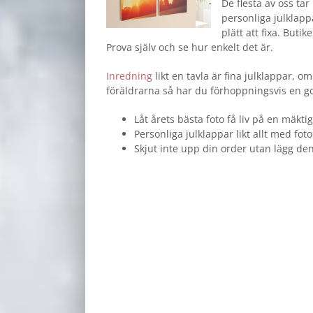
De flesta av oss ta
personliga julklap
plätt att fixa. Buti
Prova själv och se hur enkelt det är.
Inredning
likt en tavla är fina julklappar, o
föräldrarna så har du förhoppningsvis en go
Låt årets bästa foto få liv på en mäktig
Personliga julklappar likt allt med fo
Skjut inte upp din order utan lägg den 