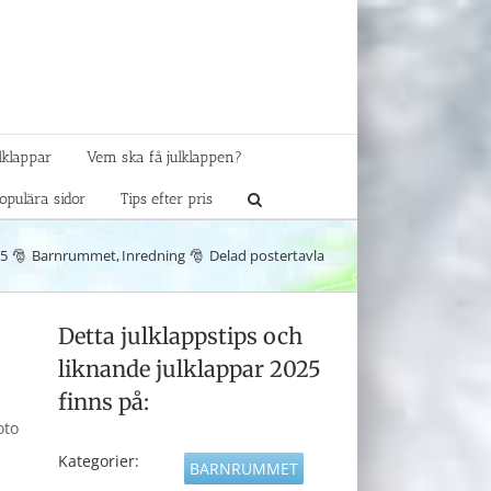
lklappar
Vem ska få julklappen?
opulära sidor
Tips efter pris
25
Barnrummet
Inredning
Delad postertavla
Detta julklappstips och
liknande julklappar 2025
finns på:
oto
Kategorier:
BARNRUMMET