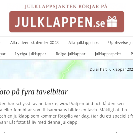

Alla adventskalender 2026
Alla julklappstips
Upplevelse ju
ppar
Lyxiga julklappar
Roliga julklappar
Julklappsspelet
P
Du är här:
Julklappar 20
foto på fyra tavelbitar
 den här schysst tavlan tänkte, wow! Välj en bild och få den sen
ra eller fem bitar som tillsammans bilder en tavla. Mäktigt att ha
h en julklapp som kommer förgylla var dag. Har du ett speciellt f
vän? Låt fotot få liv med denna julklapp.