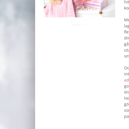
hi
ko
Me
la
fl
di
gå
ut
sm
Oc
in
ad
go
ön
lo
gö
so
pa