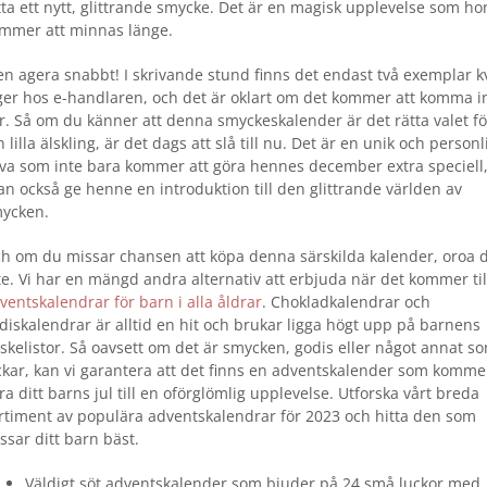
tta ett nytt, glittrande smycke. Det är en magisk upplevelse som ho
mmer att minnas länge.
n agera snabbt! I skrivande stund finns det endast två exemplar kv
ger hos e-handlaren, och det är oklart om det kommer att komma i
er. Så om du känner att denna smyckeskalender är det rätta valet fö
n lilla älskling, är det dags att slå till nu. Det är en unik och personl
va som inte bara kommer att göra hennes december extra speciell
an också ge henne en introduktion till den glittrande världen av
ycken.
h om du missar chansen att köpa denna särskilda kalender, oroa d
te. Vi har en mängd andra alternativ att erbjuda när det kommer til
ventskalendrar för barn i alla åldrar
. Chokladkalendrar och
diskalendrar är alltid en hit och brukar ligga högt upp på barnens
skelistor. Så oavsett om det är smycken, godis eller något annat s
ckar, kan vi garantera att det finns en adventskalender som kommer
ra ditt barns jul till en oförglömlig upplevelse. Utforska vårt breda
rtiment av populära adventskalendrar för 2023 och hitta den som
ssar ditt barn bäst.
Väldigt söt adventskalender som bjuder på 24 små luckor med