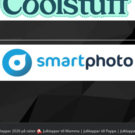
klappar 2026 på nätet
Julklappar till Mamma
|
Julklappar till Pappa
|
Julklappar