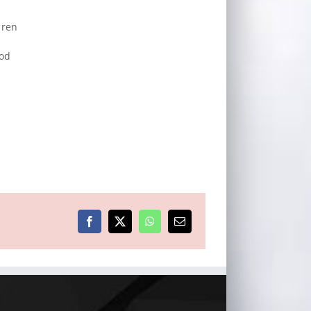
 ren
god
Facebook
X
WhatsApp
E-
post