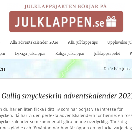

Alla adventskalender 2026
Alla julklappstips
Upplevelse ju
ppar
Lyxiga julklappar
Roliga julklappar
Julklappsspelet
P
en
Du är här:
Julkl
Gullig smyckeskrin adventskalender 202
 du har en liten flicka i ditt liv som har börjat visa intresse för
ycken, då har vi den perfekta adventskalendern för henne: en ros
yckeskalender som kommer att göra henne överlycklig. Tänk dig
nnes glädje och förväntan när hon får öppna en ny lucka varje da