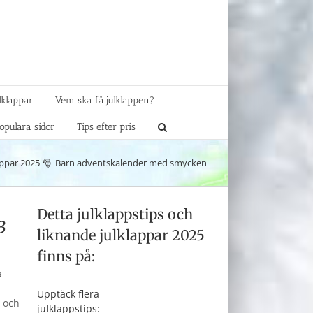
lklappar
Vem ska få julklappen?
opulära sidor
Tips efter pris
appar 2025
Barn adventskalender med smycken
Detta julklappstips och
3
liknande julklappar 2025
finns på:
a
Upptäck flera
g och
julklappstips: