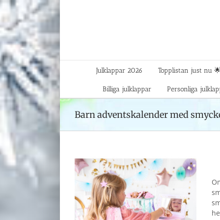
Fortsätt
till
innehållet
Julklappar 2026
Topplistan just nu 
Billiga julklappar
Personliga julkla
Barn adventskalender med smyck
Om
sm
sm
he