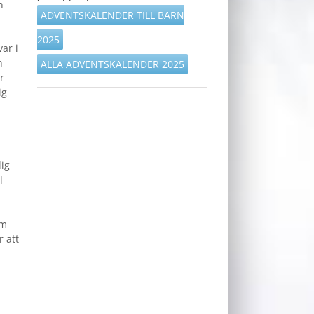
n
ADVENTSKALENDER TILL BARN
2025
ar i
n
ALLA ADVENTSKALENDER 2025
r
ig
,
ig
l
om
 att