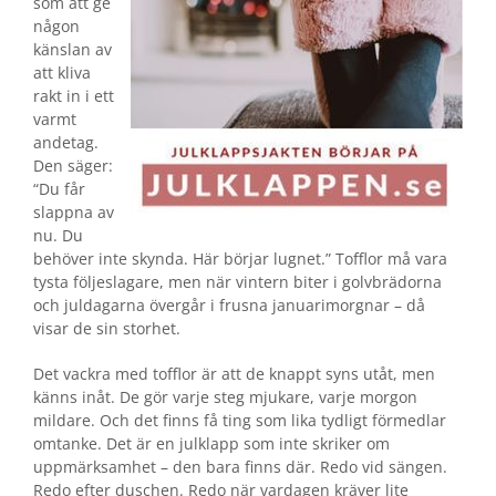
som att ge
någon
känslan av
att kliva
rakt in i ett
varmt
andetag.
Den säger:
“Du får
slappna av
nu. Du
behöver inte skynda. Här börjar lugnet.” Tofflor må vara
tysta följeslagare, men när vintern biter i golvbrädorna
och juldagarna övergår i frusna januarimorgnar – då
visar de sin storhet.
Det vackra med tofflor är att de knappt syns utåt, men
känns inåt. De gör varje steg mjukare, varje morgon
mildare. Och det finns få ting som lika tydligt förmedlar
omtanke. Det är en julklapp som inte skriker om
uppmärksamhet – den bara finns där. Redo vid sängen.
Redo efter duschen. Redo när vardagen kräver lite