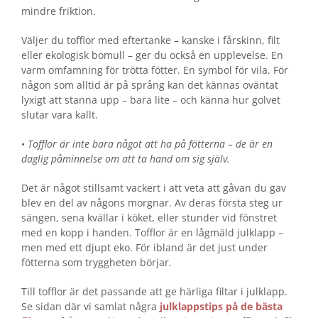
mindre friktion.
Väljer du tofflor med eftertanke – kanske i fårskinn, filt
eller ekologisk bomull – ger du också en upplevelse. En
varm omfamning för trötta fötter. En symbol för vila. För
någon som alltid är på språng kan det kännas oväntat
lyxigt att stanna upp – bara lite – och känna hur golvet
slutar vara kallt.
•
Tofflor är inte bara något att ha på fötterna – de är en
daglig påminnelse om att ta hand om sig själv.
Det är något stillsamt vackert i att veta att gåvan du gav
blev en del av någons morgnar. Av deras första steg ur
sängen, sena kvällar i köket, eller stunder vid fönstret
med en kopp i handen. Tofflor är en lågmäld julklapp –
men med ett djupt eko. För ibland är det just under
fötterna som tryggheten börjar.
Till tofflor är det passande att ge härliga filtar i julklapp.
Se sidan där vi samlat några
julklappstips på de bästa