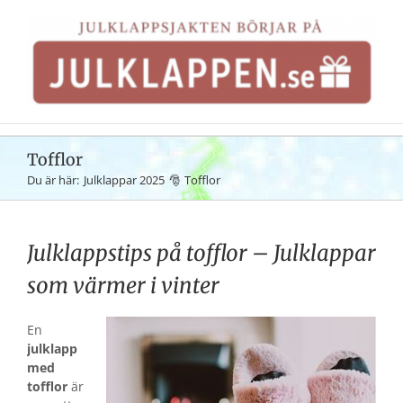
Fortsätt
till
innehållet
Tofflor
Du är här:
Julklappar 2025
Tofflor
Julklappstips på tofflor – Julklappar
som värmer i vinter
En
julklapp
med
tofflor
är