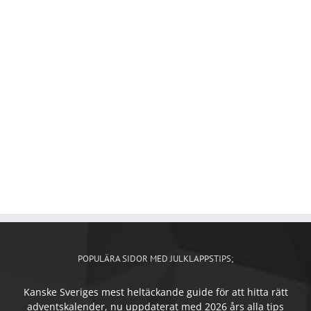
Vad värmer skönare än ett par riktigt mysig tofflor
att gå i inomhus? Julklappen att ge till den som
har kalla golv i huset eller lägenheten.
TILL BUTIK
POPULÄRA SIDOR MED JULKLAPPSTIPS;
Kanske Sveriges mest heltäckande guide för att hitta rätt
adventskalender, nu uppdaterat med 2026 års alla tips