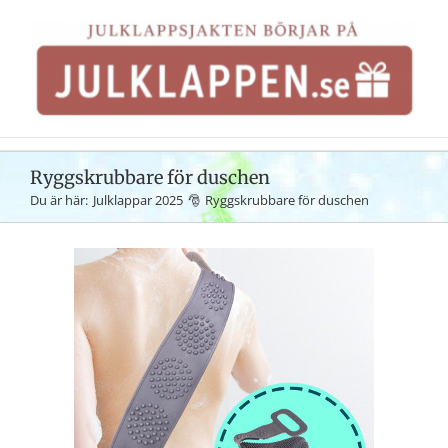
Fortsätt
till
innehållet
Ryggskrubbare för duschen
Du är här:
Julklappar 2025
Ryggskrubbare för duschen