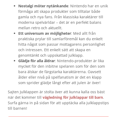
Nostalgi möter nytänkande
: Nintendo har en unik
förmåga att skapa produkter som tilltalar både
gamla och nya fans. Från klassiska karaktärer till
moderna spelvärldar – det är en perfekt balans
mellan retro och aktuellt.
Ett universum av möjligheter
: Med allt från
praktiska prylar till samlarföremål kan du enkelt
hitta något som passar mottagarens personlighet
och intressen. Ett enkelt sätt att skapa en
genomtänkt och uppskattad julklapp.
Glädje för alla åldrar
: Nintendo-produkter är lika
mycket för den inbitne spelaren som för den som
bara älskar de färgstarka karaktärerna. Oavsett
ålder eller nivå på spelfanatism är det en klapp
som sprider glädje långt efter att julen är över!
Sajten Julklappen är stolta över att kunna kalla oss bäst
när det kommer till
vägledning för julklappar till barn
.
Surfa gärna in på sidan för att upptäcka alla julklappstips
till barnen!