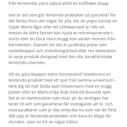
från Nintendos stora utbud alltid en träffsäker klapp.
Vad är det som gör Nintendo-produkter så speciella? För
det första finns det något för alla. För de yngre kanske en
Super Mario-figur eller ett sällskapsspel är rätt val,
medan de äldre fansen kan njuta av retroinspirerade t-
shirts eller en Duck Hunt-mugg som väcker minnen från
barndomen. Oavsett om det är praktiska prylar som
nyckelknippor och anteckningsblock eller ren dekoration,
är varje produkt designad med den där karaktäristiska
Nintendo-charmen.
Vill du göra klappen extra minnesvärd? Kombinera en
Nintendo-produkt med ett spel från samma universum –
tänk dig ett nytt Zelda-spel tillsammans med en snygg
poster eller en Mario-tröja ihop med ett klassiskt spel.
Det är en kombination som visar att du verkligen har
tänkt till och som garanterat får mottagaren att le. Och
med karaktärer som är lika omtyckta nu som när de först
dök upp är Nintendo-produkter inte bara en klapp för
stunden, utan en bit av något tidlöst.