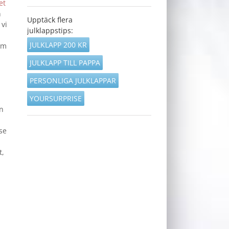
et
n
Upptäck flera
 vi
julklappstips:
JULKLAPP 200 KR
om
JULKLAPP TILL PAPPA
PERSONLIGA JULKLAPPAR
YOURSURPRISE
n
se
t,