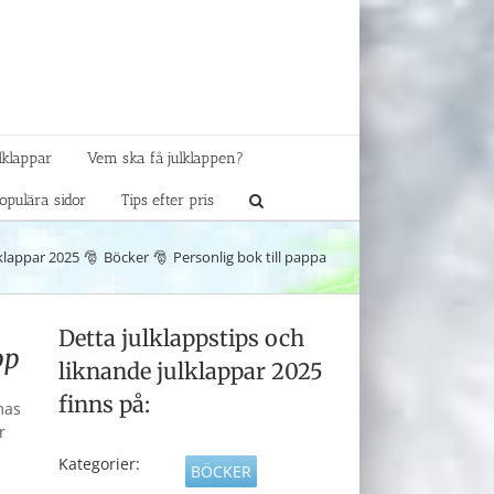
lklappar
Vem ska få julklappen?
opulära sidor
Tips efter pris
klappar 2025
Böcker
Personlig bok till pappa
Detta julklappstips och
pp
liknande julklappar 2025
finns på:
mas
r
Kategorier:
BÖCKER