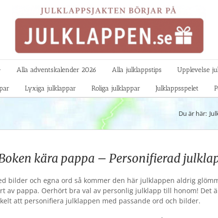

Alla adventskalender 2026
Alla julklappstips
Upplevelse ju
ppar
Lyxiga julklappar
Roliga julklappar
Julklappsspelet
P
Du är här:
Jul
Boken kära pappa – Personifierad julkla
d bilder och egna ord så kommer den här julklappen aldrig glöm
rt av pappa. Oerhört bra val av personlig julklapp till honom! Det ä
kelt att personifiera julklappen med passande ord och bilder.