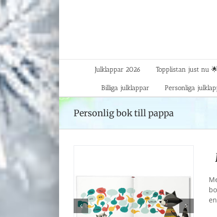
Fortsätt
till
innehållet
Julklappar 2026
Topplistan just nu 
Billiga julklappar
Personliga julkla
Personlig bok till pappa
Me
bo
en