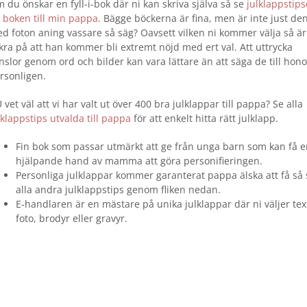
 du önskar en fyll-i-bok där ni kan skriva själva så se
julklappstips
 boken till min pappa
. Bägge böckerna är fina, men är inte just de
d foton aning vassare så säg? Oavsett vilken ni kommer välja så är
kra på att han kommer bli extremt nöjd med ert val. Att uttrycka
nslor genom ord och bilder kan vara lättare än att säga de till hon
rsonligen.
 vet väl att vi har valt ut över 400 bra julklappar till pappa? Se alla
lklappstips utvalda till pappa
för att enkelt hitta rätt julklapp.
Fin bok som passar utmärkt att ge från unga barn som kan få e
hjälpande hand av mamma att göra personifieringen.
Personliga julklappar kommer garanterat pappa älska att få så 
alla andra julklappstips genom fliken nedan.
E-handlaren är en mästare på unika julklappar där ni väljer tex
foto, brodyr eller gravyr.