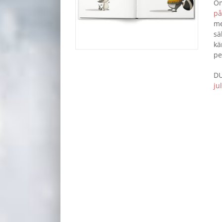
Om
på
me
sä
kä
pe
DU
ju