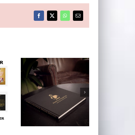
Facebook
X
WhatsApp
E-
post