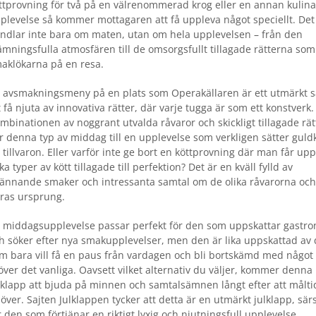
ttprovning för två på en välrenommerad krog eller en annan kulina
plevelse så kommer mottagaren att få uppleva något speciellt. Det
ndlar inte bara om maten, utan om hela upplevelsen – från den
ämningsfulla atmosfären till de omsorgsfullt tillagade rätterna som
aklökarna på en resa.
 avsmakningsmeny på en plats som Operakällaren är ett utmärkt s
t få njuta av innovativa rätter, där varje tugga är som ett konstverk.
mbinationen av noggrant utvalda råvaror och skickligt tillagade rät
r denna typ av middag till en upplevelse som verkligen sätter guld
 tillvaron. Eller varför inte ge bort en köttprovning där man får up
ika typer av kött tillagade till perfektion? Det är en kväll fylld av
ännande smaker och intressanta samtal om de olika råvarorna och
ras ursprung.
 middagsupplevelse passar perfekt för den som uppskattar gastr
h söker efter nya smakupplevelser, men den är lika uppskattad av
m bara vill få en paus från vardagen och bli bortskämd med något
över det vanliga. Oavsett vilket alternativ du väljer, kommer denna
lklapp att bjuda på minnen och samtalsämnen långt efter att målt
 över. Sajten Julklappen tycker att detta är en utmärkt julklapp, särs
r den som förtjänar en riktigt lyxig och njutningsfull upplevelse.