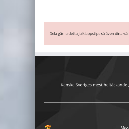
Dela gärna detta julklappstips så även dina vän
Kanske Sveriges mest heltäckande gu
Miss