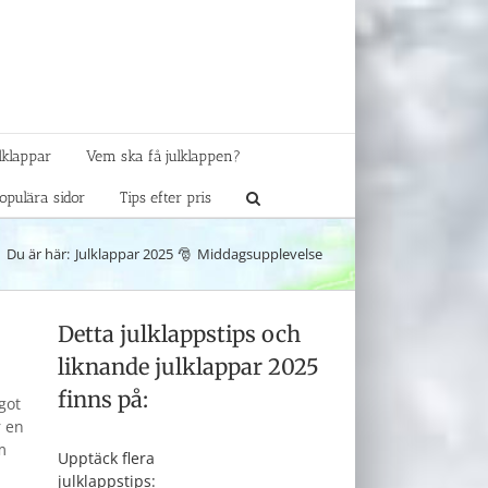
lklappar
Vem ska få julklappen?
opulära sidor
Tips efter pris
Du är här:
Julklappar 2025
Middagsupplevelse
Detta julklappstips och
liknande julklappar 2025
finns på:
got
r en
m
Upptäck flera
julklappstips: