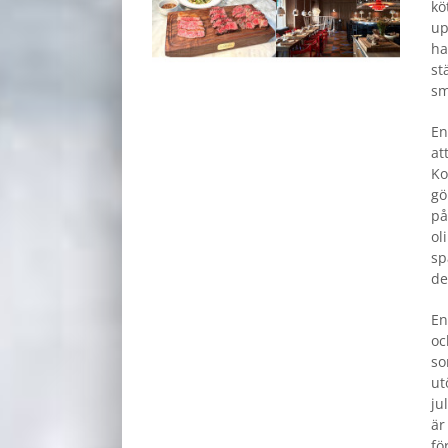
kö
up
ha
st
sm
En
at
Ko
gö
på
ol
sp
de
En
oc
so
ut
ju
är
fö