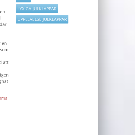
LYXIGA JULKLAPPAR
 en
l
UPPLEVELSE JULKLAPPAR
 där
r en
 som
d att
ligen
ignat
amma