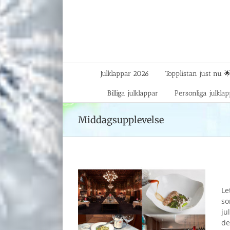
Fortsätt
till
innehållet
Julklappar 2026
Topplistan just nu 
Billiga julklappar
Personliga julkla
Middagsupplevelse
Le
so
ju
de