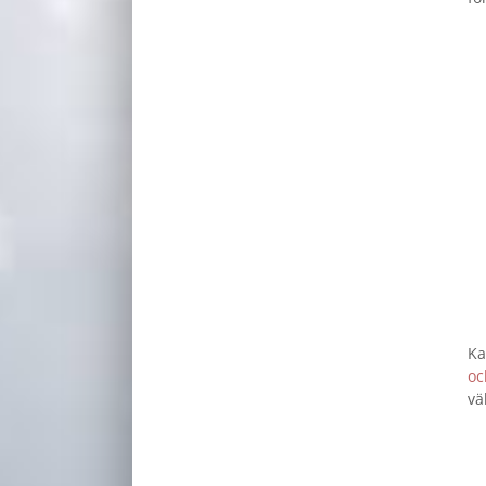
Ka
oc
vä