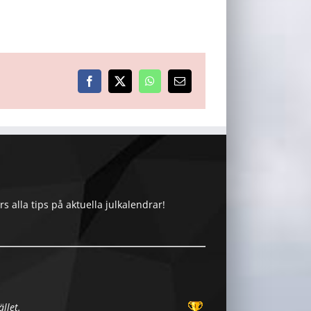
Facebook
X
WhatsApp
E-
post
 alla tips på aktuella julkalendrar!
llet.