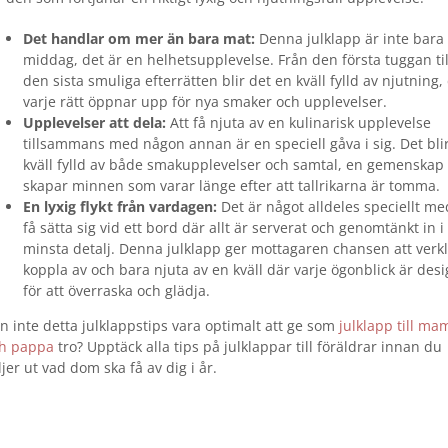
Det handlar om mer än bara mat:
Denna julklapp är inte bara
middag, det är en helhetsupplevelse. Från den första tuggan til
den sista smuliga efterrätten blir det en kväll fylld av njutning,
varje rätt öppnar upp för nya smaker och upplevelser.
Upplevelser att dela:
Att få njuta av en kulinarisk upplevelse
tillsammans med någon annan är en speciell gåva i sig. Det bli
kväll fylld av både smakupplevelser och samtal, en gemenskap
skapar minnen som varar länge efter att tallrikarna är tomma.
En lyxig flykt från vardagen:
Det är något alldeles speciellt me
få sätta sig vid ett bord där allt är serverat och genomtänkt in i
minsta detalj. Denna julklapp ger mottagaren chansen att verk
koppla av och bara njuta av en kväll där varje ögonblick är des
för att överraska och glädja.
n inte detta julklappstips vara optimalt att ge som
julklapp till m
h pappa
tro? Upptäck alla tips på julklappar till föräldrar innan du
ljer ut vad dom ska få av dig i år.