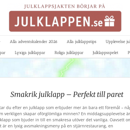

Alla adventskalender 2026
Alla julklappstips
Upplevelse ju
ppar
Lyxiga julklappar
Roliga julklappar
Julklappsspelet
P
Smakrik julklapp – Perfekt till paret
tar du efter en julklapp som erbjuder mer än bara ett föremål – nå
m verkligen skapar oförglömliga minnen? En middagsupplevelse ä
lklapp som bjuder in till en smakresa utöver det vanliga. Oavsett o
t är en lyxig avsmakningsmeny på en stjärnrestaurang, en