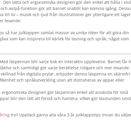
er. Den lätta och ergonomiska designen gör den enkel att hålla i sm
m och av/på-funktion gör att barnet snabbt kan komma igång. Dess
ill liv – musik och ljud från illustrationer ger ytterligare ett lager 
er levande.
s så har Julklappen samlat massor av unika idéer för att göra din
gåva som kan inspirera till kärlek för läsning och språk, något som
Med läspennan blir varje bok en interaktiv upplevelse. Barnet får 
tåelse och samtidigt gör varje berättelse roligare och mer levande.
l skillnad från digitala prylar, erbjuder denna läspenna en skärmfri
ikenhet och språkutveckling utan att distraheras av appar eller
h ergonomiska designen gör läspennan enkel att använda för små
ar blir den lätt att förstå och hantera, vilket gör lässtunden smi
-åring
tro? Upptäck gärna alla våra 3 år julklappstips innan du välje