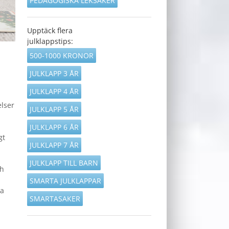
PEDAGOGISKA LEKSAKER
Upptäck flera
julklappstips:
500-1000 KRONOR
JULKLAPP 3 ÅR
JULKLAPP 4 ÅR
elser
JULKLAPP 5 ÅR
JULKLAPP 6 ÅR
gt
JULKLAPP 7 ÅR
JULKLAPP TILL BARN
ch
SMARTA JULKLAPPAR
ta
SMARTASAKER