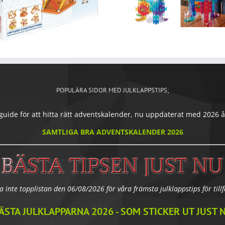
POPULÄRA SIDOR MED JULKLAPPSTIPS;
ide för att hitta rätt adventskalender, nu uppdaterat med 2026 års
SAMTLIGA BRA ADVENTSKALENDER 2026
a inte topplistan den 06/08/2026 för våra främsta julklappstips för tillfä
ÄSTA JULKLAPPARNA 2026 - SOM STICKER UT JUST 