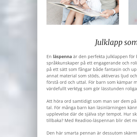
Julklapp som
En
läspenna
är den perfekta julklappen för b
språkkunskaper på ett engagerande och rolig
på ett sätt som fångar både fantasin och u
annat material som stöds, aktiveras ljud och
förstå ord och uttal. För barn som kämpar me
värdefullt verktyg som gör lässtunden rolig
Att höra ord samtidigt som man ser dem på pa
tal. För många barn kan läsinlärningen kän
upplevelse där de själva styr tempot. Hur sk
tillbaka? Med Readioo-läspennan blir det mö
Den här smarta pennan är dessutom skärmfri