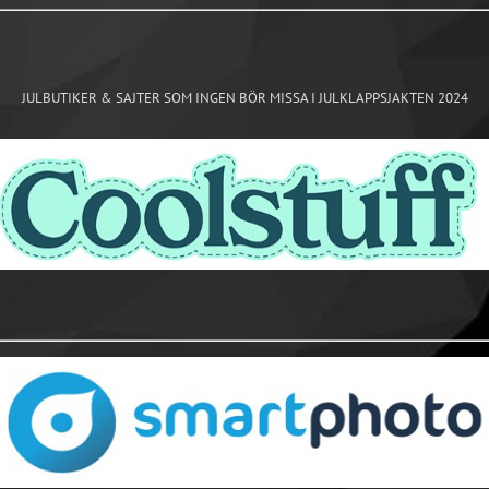
JULBUTIKER & SAJTER SOM INGEN BÖR MISSA I JULKLAPPSJAKTEN 2024