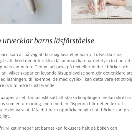
 utvecklar barns läsförståelse
arn som är på väg att lära sig läsa eller som vill utveckla sina
t sätt. Med den interaktiva läspennan kan barnet dyka in i berätt
ppmärksamheten. Genom att peka på text eller bilder i böcker och
 tal, vilket skapar en levande läsupplevelse som gör det enklare att
d läsningen, till exempel de med dyslexi, kan detta vara ett otroli
are och mindre frustrerande.
pper är ett fantastiskt sätt att stärka kopplingen mellan skrift o
nas som en utmaning, men med en läspenna blir det en lekfull
ulle det vara att låta ditt barn upptäcka magin i att böcker kan pra
jligt.
, vilket innebär att barnet kan fokusera helt på boken och