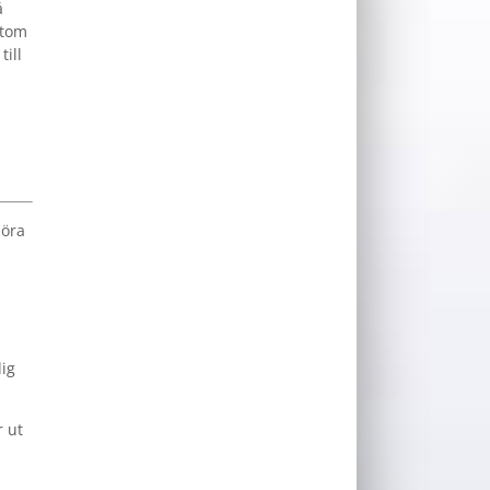
å
utom
till
höra
dig
r ut