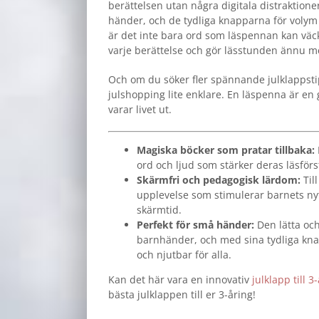
berättelsen utan några digitala distraktion
händer, och de tydliga knapparna för voly
är det inte bara ord som läspennan kan väcka t
varje berättelse och gör lässtunden ännu m
Och om du söker fler spännande julklappstip
julshopping lite enklare. En läspenna är en 
varar livet ut.
Magiska böcker som pratar tillbaka:
ord och ljud som stärker deras läsförs
Skärmfri och pedagogisk lärdom:
Til
upplevelse som stimulerar barnets nyf
skärmtid.
Perfekt för små händer:
Den lätta oc
barnhänder, och med sina tydliga knapp
och njutbar för alla.
Kan det här vara en innovativ
julklapp till 3
bästa julklappen till er 3-åring!