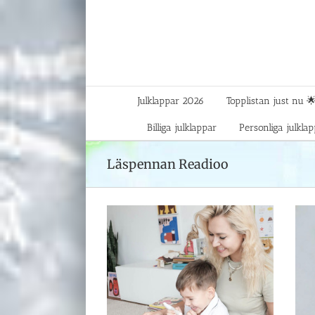
Fortsätt
till
innehållet
Julklappar 2026
Topplistan just nu 
Billiga julklappar
Personliga julkla
Läspennan Readioo