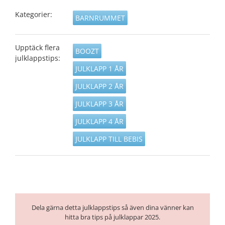
Kategorier:
BARNRUMMET
Upptäck flera
BOOZT
julklappstips:
JULKLAPP 1 ÅR
JULKLAPP 2 ÅR
JULKLAPP 3 ÅR
JULKLAPP 4 ÅR
JULKLAPP TILL BEBIS
Dela gärna detta julklappstips så även dina vänner kan
hitta bra tips på julklappar 2025.