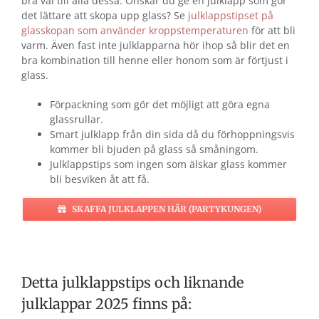
bra val till alla dessa. Önskar du ge en julklapp som gör
det lättare att skopa upp glass? Se
julklappstipset på
glasskopan som använder kroppstemperaturen
för att bli
varm. Även fast inte julklapparna hör ihop så blir det en
bra kombination till henne eller honom som är förtjust i
glass.
Förpackning som gör det möjligt att göra egna
glassrullar.
Smart julklapp från din sida då du förhoppningsvis
kommer bli bjuden på glass så småningom.
Julklappstips som ingen som älskar glass kommer
bli besviken åt att få.
SKAFFA JULKLAPPEN HÄR (PARTYKUNGEN)
Detta julklappstips och liknande
julklappar 2025 finns på: