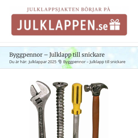
Fortsätt
till
innehållet
Byggpennor – Julklapp till snickare
Du är här:
Julklappar 2025
Byggpennor – Julklapp till snickare