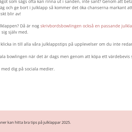
något som sägs ofta kan rinna ut i sanden, inte sant? Genom att bet
väg och ge bort i julklapp så kommer det öka chanserna markant at
kt blir av!
julklappen? Då är nog
skrivbordsbowlingen också en passande julkl
 sig själv med.
klicka in till alla våra julklappstips på upplevelser om du inte reda
betala bowlingen när det är dags men genom att köpa ett värdebevis 
a med dig på sociala medier.
ner kan hitta bra tips på julklappar 2025.