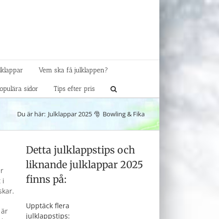
lklappar
Vem ska få julklappen?
opulära sidor
Tips efter pris
Du är här:
Julklappar 2025
Bowling & Fika
Detta julklappstips och
liknande julklappar 2025
er
finns på:
 i
skar.
Upptäck flera
 är
julklappstips: