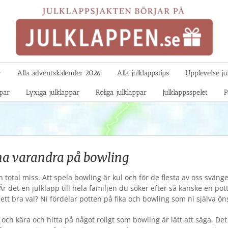

Alla adventskalender 2026
Alla julklappstips
Upplevelse ju
ppar
Lyxiga julklappar
Roliga julklappar
Julklappsspelet
P
a varandra på bowling
en total miss. Att spela bowling är kul och för de flesta av oss sväng
r det en julklapp till hela familjen du söker efter så kanske en pott
ett bra val? Ni fördelar potten på fika och bowling som ni själva ön
och kära och hitta på något roligt som bowling är lätt att säga. Det