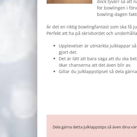
dock tyvärr så att 
för bowlingen i för
bowling-dagen faktis
Är det en riktig bowlingfantast som ska få 
Perfekt att ha på skrivbordet och underhålla
Upplevelser är utmärkta julklappar så 
gjort det.
Det är lätt att bara säga att du ska 
ökar chanserna att det även blir av.
Gillar du julklappstipset så dela gärn
Dela gärna detta julklappstips så även dina vän