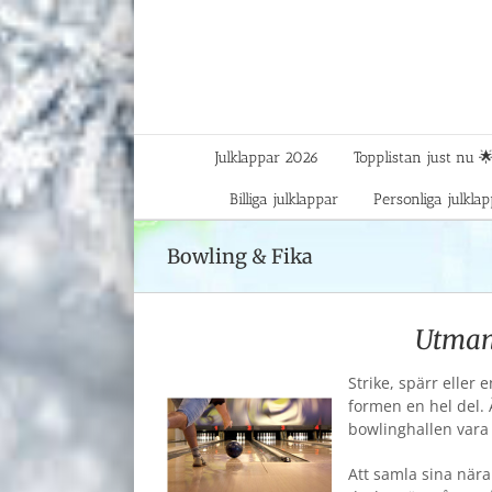
Fortsätt
till
innehållet
Julklappar 2026
Topplistan just nu 
Billiga julklappar
Personliga julkla
Bowling & Fika
Utman
Strike, spärr eller 
formen en hel del. Ä
bowlinghallen vara 
Att samla sina nära 