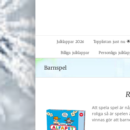
Fortsätt
till
innehållet
Julklappar 2026
Topplistan just nu 
Billiga julklappar
Personliga julkla
Barnspel
R
Att spela spel är n
roliga så är spelen
vinnas gör att barn