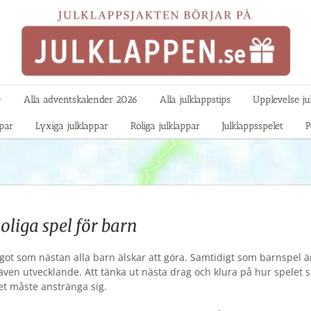

Alla adventskalender 2026
Alla julklappstips
Upplevelse ju
ppar
Lyxiga julklappar
Roliga julklappar
Julklappsspelet
P
oliga spel för barn
ågot som nästan alla barn älskar att göra. Samtidigt som barnspel ä
 även utvecklande. Att tänka ut nästa drag och klura på hur spelet 
et måste anstränga sig.