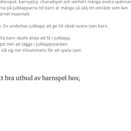
is, Monopol, barnyatzy, charadspel och oerhört många andra spänn
rna på julklapparna till barn är många så välj ett område som kan
barnet maximalt.
. En underbar julklapp att ge till såväl vuxna som barn.
a barn skulle älska att få i julklapp.
got mer att lägga i julklappssäcken.
slå sig ner tillsammans för att spela spel.
tt bra utbud av barnspel hos;