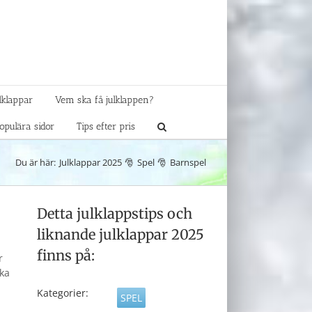
lklappar
Vem ska få julklappen?
opulära sidor
Tips efter pris
Du är här:
Julklappar 2025
Spel
Barnspel
Detta julklappstips och
liknande julklappar 2025
finns på:
r
ska
Kategorier:
SPEL