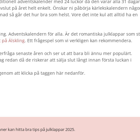
aditionell adventskalender med 24 luckor då den varar alla 31 dagar
vslut på året helt enkelt. Önskar ni påbörja kärlekskalendern någ
ad så går det hur bra som helst. Vore det inte kul att alltid ha en
ng. Adventskalendern för alla. Är det romantiska julklappar som s
t på Älskling
. Ett frågespel som vi verkligen kan rekommendera.
terfråga senaste åren och ser ut att bara bli ännu mer populärt.
idag redan då de riskerar att sälja slut långt innan första luckan i
genom att klicka på taggen här nedanför.
ner kan hitta bra tips på julklappar 2025.