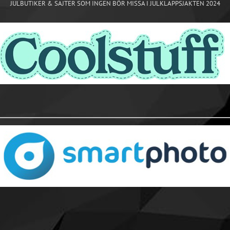
JULBUTIKER & SAJTER SOM INGEN BÖR MISSA I JULKLAPPSJAKTEN 2024